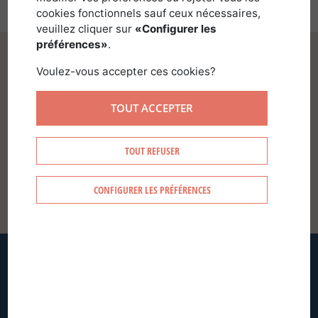
cookies fonctionnels sauf ceux nécessaires,
veuillez cliquer sur
«Configurer les
préférences»
.
Voulez-vous accepter ces cookies?
TOUT ACCEPTER
SE CONNECTER
TOUT REFUSER
CONFIGURER LES PRÉFÉRENCES
CRÉER MON COMPTE
MOT DE PASSE OUBLIÉ ?