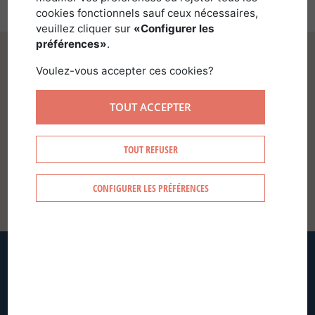
cookies fonctionnels sauf ceux nécessaires,
veuillez cliquer sur
«Configurer les
préférences»
.
Voulez-vous accepter ces cookies?
TOUT ACCEPTER
SE CONNECTER
TOUT REFUSER
CONFIGURER LES PRÉFÉRENCES
CRÉER MON COMPTE
MOT DE PASSE OUBLIÉ ?