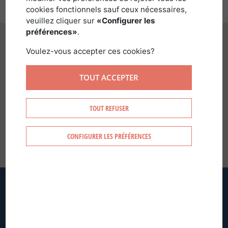
cookies fonctionnels sauf ceux nécessaires,
veuillez cliquer sur
«Configurer les
préférences»
.
Voulez-vous accepter ces cookies?
TOUT ACCEPTER
SE CONNECTER
TOUT REFUSER
CONFIGURER LES PRÉFÉRENCES
CRÉER MON COMPTE
MOT DE PASSE OUBLIÉ ?