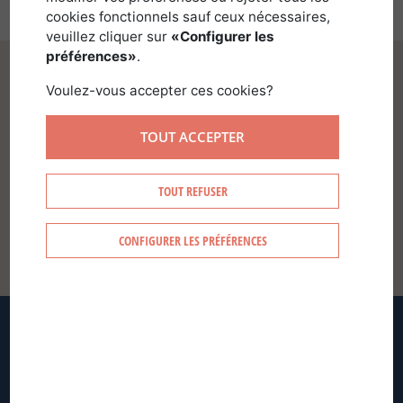
cookies fonctionnels sauf ceux nécessaires,
veuillez cliquer sur
«Configurer les
préférences»
.
Voulez-vous accepter ces cookies?
TOUT ACCEPTER
SE CONNECTER
TOUT REFUSER
CONFIGURER LES PRÉFÉRENCES
CRÉER MON COMPTE
MOT DE PASSE OUBLIÉ ?