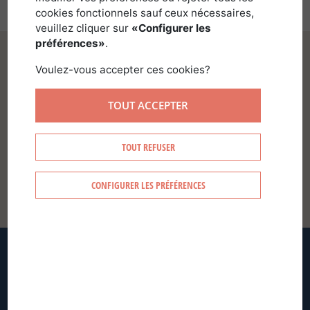
cookies fonctionnels sauf ceux nécessaires,
veuillez cliquer sur
«Configurer les
préférences»
.
Voulez-vous accepter ces cookies?
TOUT ACCEPTER
SE CONNECTER
TOUT REFUSER
CONFIGURER LES PRÉFÉRENCES
CRÉER MON COMPTE
MOT DE PASSE OUBLIÉ ?