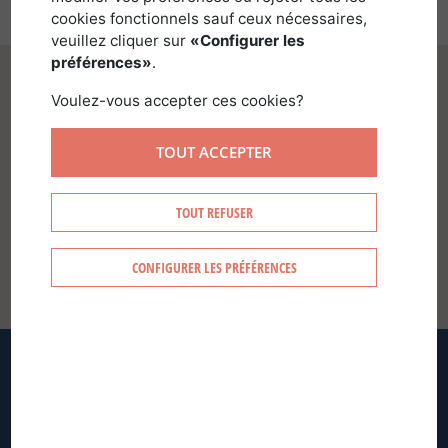
cookies fonctionnels sauf ceux nécessaires,
veuillez cliquer sur
«Configurer les
préférences»
.
Voulez-vous accepter ces cookies?
TOUT ACCEPTER
SE CONNECTER
TOUT REFUSER
CONFIGURER LES PRÉFÉRENCES
CRÉER MON COMPTE
MOT DE PASSE OUBLIÉ ?