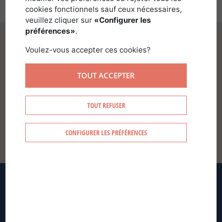
cookies fonctionnels sauf ceux nécessaires,
veuillez cliquer sur
«Configurer les
préférences»
.
Voulez-vous accepter ces cookies?
TOUT ACCEPTER
SE CONNECTER
TOUT REFUSER
CONFIGURER LES PRÉFÉRENCES
CRÉER MON COMPTE
MOT DE PASSE OUBLIÉ ?