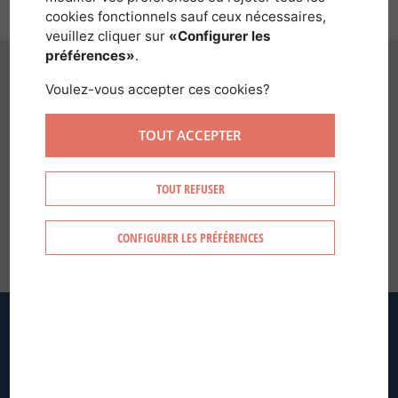
cookies fonctionnels sauf ceux nécessaires,
veuillez cliquer sur
«Configurer les
préférences»
.
Voulez-vous accepter ces cookies?
TOUT ACCEPTER
SE CONNECTER
TOUT REFUSER
CONFIGURER LES PRÉFÉRENCES
CRÉER MON COMPTE
MOT DE PASSE OUBLIÉ ?