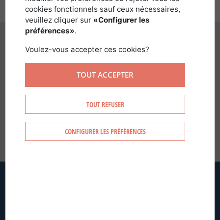
cookies fonctionnels sauf ceux nécessaires,
veuillez cliquer sur
«Configurer les
préférences»
.
Voulez-vous accepter ces cookies?
TOUT ACCEPTER
SE CONNECTER
TOUT REFUSER
CONFIGURER LES PRÉFÉRENCES
CRÉER MON COMPTE
MOT DE PASSE OUBLIÉ ?