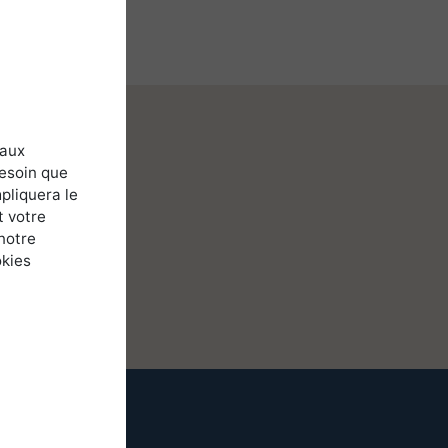
 aux
besoin que
pliquera le
t votre
notre
okies