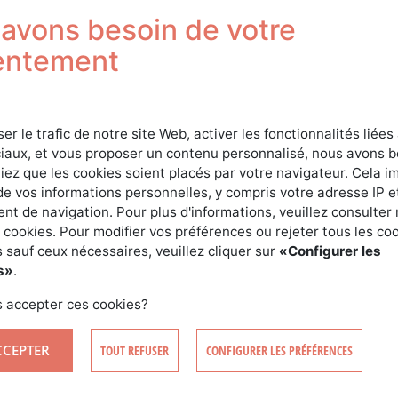
Connexion
avons besoin de votre
entement
ser le trafic de notre site Web, activer les fonctionnalités liées
iaux, et vous proposer un contenu personnalisé, nous avons 
iez que les cookies soient placés par votre navigateur. Cela im
de vos informations personnelles, y compris votre adresse IP e
t de navigation. Pour plus d'informations, veuillez consulter 
SE CONNECTER
 cookies. Pour modifier vos préférences ou rejeter tous les co
 sauf ceux nécessaires, veuillez cliquer sur
«Configurer les
s»
.
CRÉER MON COMPTE
MOT DE PASSE OUBLIÉ ?
 accepter ces cookies?
CCEPTER
TOUT REFUSER
CONFIGURER LES PRÉFÉRENCES