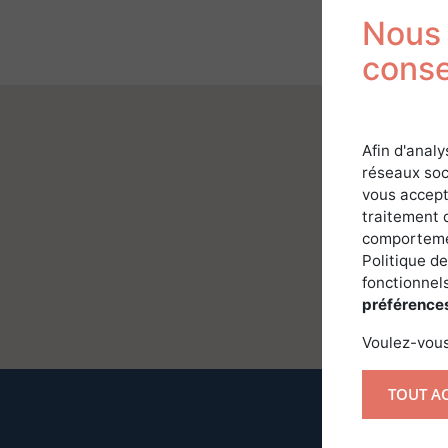
Nous 
cons
Afin d'analy
réseaux soc
vous accept
traitement 
comportemen
Politique de
fonctionnels
préférence
Voulez-vous
TOUT A