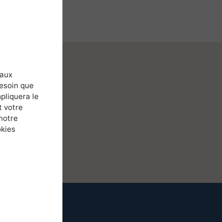
 aux
besoin que
pliquera le
t votre
notre
okies