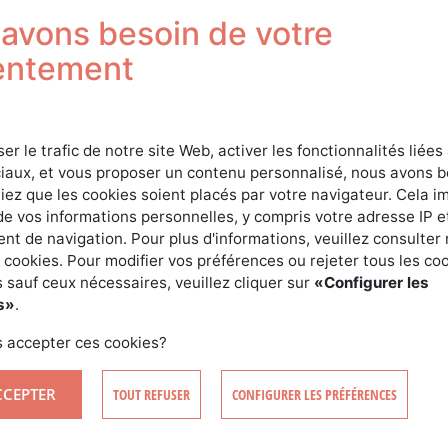
Connexion
avons besoin de votre
entement
ser le trafic de notre site Web, activer les fonctionnalités liées
iaux, et vous proposer un contenu personnalisé, nous avons 
iez que les cookies soient placés par votre navigateur. Cela im
de vos informations personnelles, y compris votre adresse IP e
t de navigation. Pour plus d'informations, veuillez consulter 
SE CONNECTER
 cookies. Pour modifier vos préférences ou rejeter tous les co
 sauf ceux nécessaires, veuillez cliquer sur
«Configurer les
s»
.
CRÉER MON COMPTE
MOT DE PASSE OUBLIÉ ?
 accepter ces cookies?
CCEPTER
TOUT REFUSER
CONFIGURER LES PRÉFÉRENCES