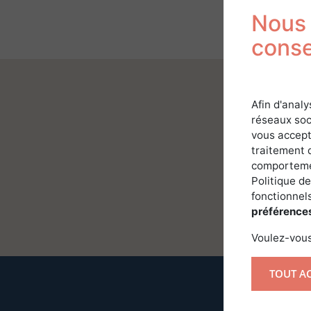
Nous 
cons
Afin d'analy
réseaux soc
vous accept
traitement 
comportemen
Politique de
fonctionnels
préférence
Voulez-vous
TOUT A