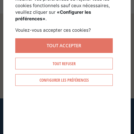
cookies fonctionnels sauf ceux nécessaires,
veuillez cliquer sur
«Configurer les
préférences»
.
Voulez-vous accepter ces cookies?
TOUT ACCEPTER
SE CONNECTER
TOUT REFUSER
CONFIGURER LES PRÉFÉRENCES
CRÉER MON COMPTE
MOT DE PASSE OUBLIÉ ?