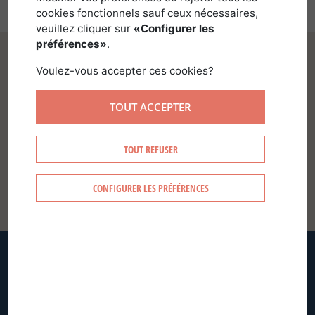
cookies fonctionnels sauf ceux nécessaires,
veuillez cliquer sur
«Configurer les
préférences»
.
Voulez-vous accepter ces cookies?
TOUT ACCEPTER
SE CONNECTER
TOUT REFUSER
CONFIGURER LES PRÉFÉRENCES
CRÉER MON COMPTE
MOT DE PASSE OUBLIÉ ?