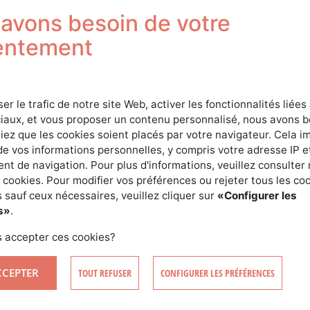
Connexion
avons besoin de votre
entement
ser le trafic de notre site Web, activer les fonctionnalités liées
iaux, et vous proposer un contenu personnalisé, nous avons 
iez que les cookies soient placés par votre navigateur. Cela im
de vos informations personnelles, y compris votre adresse IP e
t de navigation. Pour plus d'informations, veuillez consulter 
SE CONNECTER
 cookies. Pour modifier vos préférences ou rejeter tous les co
 sauf ceux nécessaires, veuillez cliquer sur
«Configurer les
s»
.
CRÉER MON COMPTE
MOT DE PASSE OUBLIÉ ?
 accepter ces cookies?
CCEPTER
TOUT REFUSER
CONFIGURER LES PRÉFÉRENCES