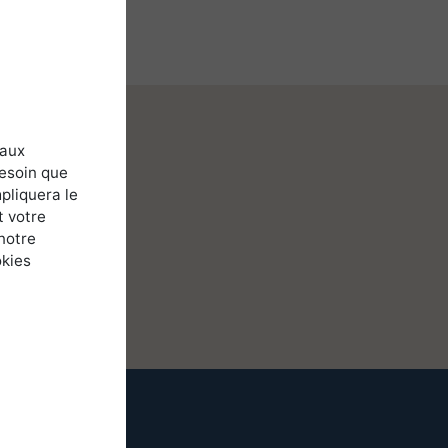
 aux
besoin que
pliquera le
t votre
notre
okies