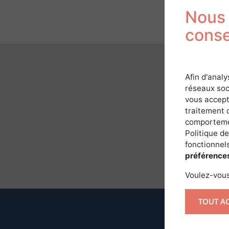
Nous 
cons
Afin d'analy
réseaux soc
vous accept
traitement 
comportemen
Politique de
fonctionnels
préférence
Voulez-vous
TOUT A