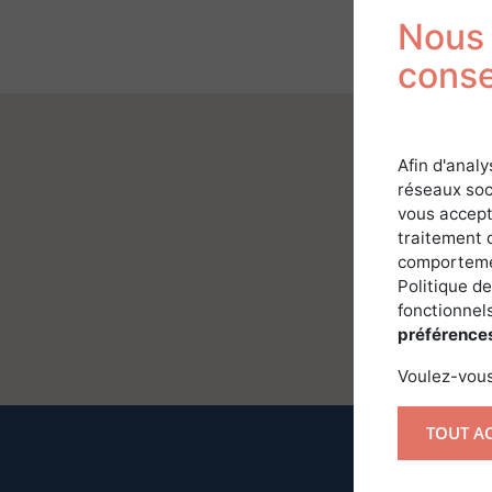
Nous 
cons
Afin d'analy
réseaux soc
vous accept
traitement 
comportemen
Politique de
fonctionnels
préférence
Voulez-vous
TOUT A