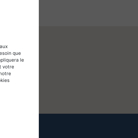
 aux
besoin que
pliquera le
t votre
notre
okies