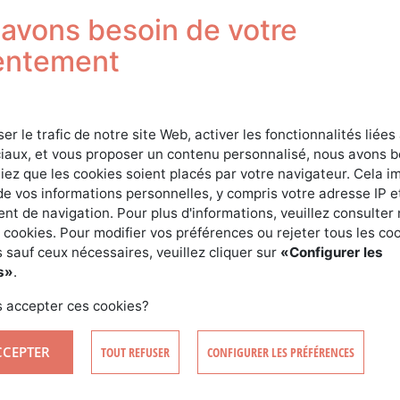
Connexion
avons besoin de votre
entement
ser le trafic de notre site Web, activer les fonctionnalités liées
iaux, et vous proposer un contenu personnalisé, nous avons 
iez que les cookies soient placés par votre navigateur. Cela im
de vos informations personnelles, y compris votre adresse IP e
t de navigation. Pour plus d'informations, veuillez consulter 
SE CONNECTER
 cookies. Pour modifier vos préférences ou rejeter tous les co
 sauf ceux nécessaires, veuillez cliquer sur
«Configurer les
s»
.
CRÉER MON COMPTE
MOT DE PASSE OUBLIÉ ?
 accepter ces cookies?
CCEPTER
TOUT REFUSER
CONFIGURER LES PRÉFÉRENCES