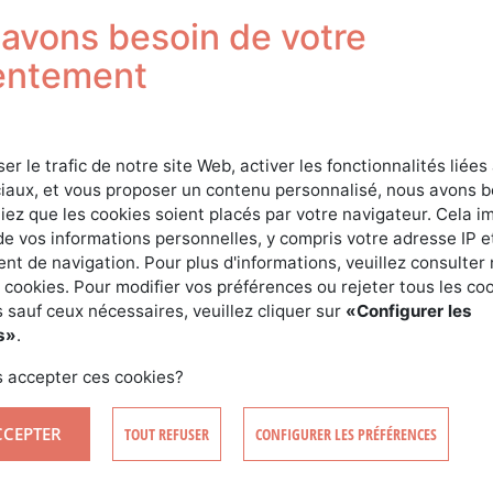
Connexion
avons besoin de votre
entement
ser le trafic de notre site Web, activer les fonctionnalités liées
iaux, et vous proposer un contenu personnalisé, nous avons 
iez que les cookies soient placés par votre navigateur. Cela im
de vos informations personnelles, y compris votre adresse IP e
t de navigation. Pour plus d'informations, veuillez consulter 
SE CONNECTER
 cookies. Pour modifier vos préférences ou rejeter tous les co
 sauf ceux nécessaires, veuillez cliquer sur
«Configurer les
s»
.
CRÉER MON COMPTE
MOT DE PASSE OUBLIÉ ?
 accepter ces cookies?
CCEPTER
TOUT REFUSER
CONFIGURER LES PRÉFÉRENCES