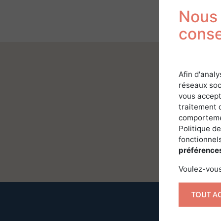
Nous 
cons
Afin d'analy
réseaux soc
vous accept
traitement 
comportemen
Politique de
fonctionnels
préférence
Voulez-vous
TOUT A