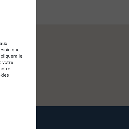
 aux
besoin que
pliquera le
t votre
notre
okies