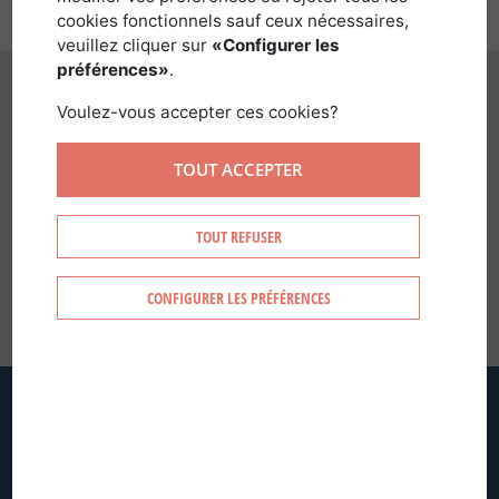
cookies fonctionnels sauf ceux nécessaires,
veuillez cliquer sur
«Configurer les
préférences»
.
Voulez-vous accepter ces cookies?
TOUT ACCEPTER
SE CONNECTER
TOUT REFUSER
CONFIGURER LES PRÉFÉRENCES
CRÉER MON COMPTE
MOT DE PASSE OUBLIÉ ?