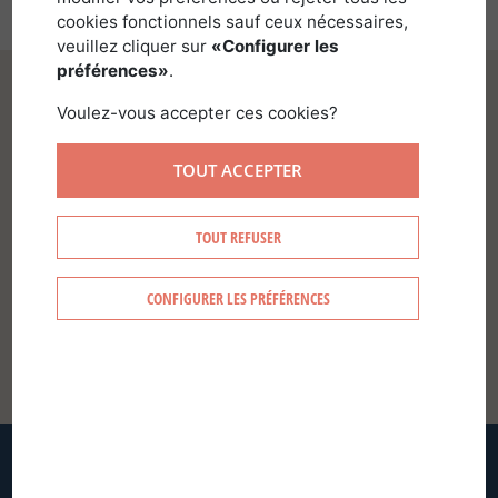
cookies fonctionnels sauf ceux nécessaires,
veuillez cliquer sur
«Configurer les
préférences»
.
Voulez-vous accepter ces cookies?
TOUT ACCEPTER
ENTRAR
TOUT REFUSER
CRIAR A MINHA CONTA
CONFIGURER LES PRÉFÉRENCES
ESQUECEU-SE DA SUA PALAVRA-PASSE?