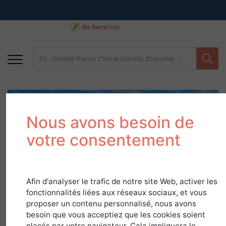
Nous avons besoin de
votre consentement
Provence-Alpes-Côte
Afin d'analyser le trafic de notre site Web, activer les
fonctionnalités liées aux réseaux sociaux, et vous
d'Azur - Des forêts de
proposer un contenu personnalisé, nous avons
besoin que vous acceptiez que les cookies soient
chasse et de
placés par votre navigateur. Cela impliquera le