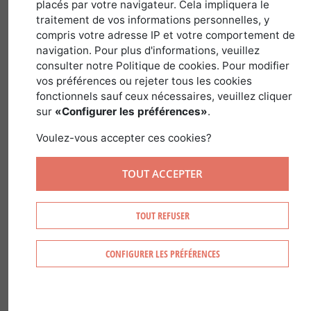
29 novembre 2019
placés par votre navigateur. Cela impliquera le
traitement de vos informations personnelles, y
compris votre adresse IP et votre comportement de
navigation. Pour plus d'informations, veuillez
consulter notre Politique de cookies. Pour modifier
vos préférences ou rejeter tous les cookies
fonctionnels sauf ceux nécessaires, veuillez cliquer
sur
«Configurer les préférences»
.
Voulez-vous accepter ces cookies?
TOUT ACCEPTER
Petit voyage dans le temps afin de faire
TOUT REFUSER
le point sur l’histoire du sapin de Noël.
Et oui, on parle beaucoup du Père Noël
CONFIGURER LES PRÉFÉRENCES
qui fascine les plus petits. Mais le sapin
de Noël, objet de décoration qui va au-