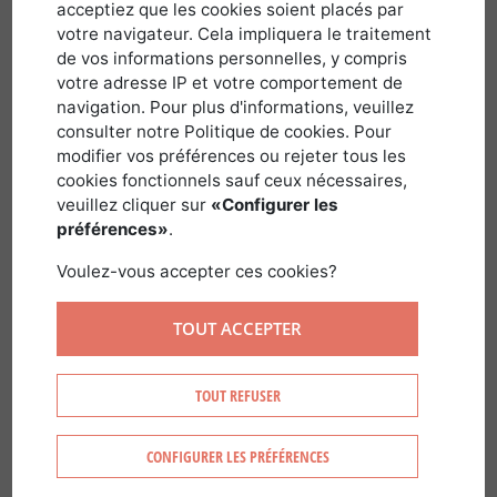
acceptiez que les cookies soient placés par
votre navigateur. Cela impliquera le traitement
de vos informations personnelles, y compris
Jun 29, 2024
ECONOMY
/
ENVIRONMENT
votre adresse IP et votre comportement de
Papeteries Léon Martin,
navigation. Pour plus d'informations, veuillez
durable depuis 1895 !
consulter notre Politique de cookies. Pour
modifier vos préférences ou rejeter tous les
cookies fonctionnels sauf ceux nécessaires,
veuillez cliquer sur
«Configurer les
préférences»
.
Voulez-vous accepter ces cookies?
TOUT ACCEPTER
TOUT REFUSER
Apr 1, 2024
‘PSG’ FOREST MANAGEMENT PLAN
/
ECONOMY
CONFIGURER LES PRÉFÉRENCES
Du nouveau dans les documents de