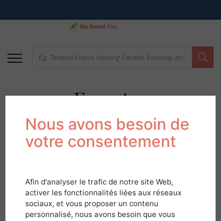
Forestry
Nous avons besoin de
votre consentement
Afin d'analyser le trafic de notre site Web,
activer les fonctionnalités liées aux réseaux
sociaux, et vous proposer un contenu
personnalisé, nous avons besoin que vous