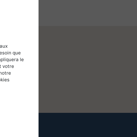
 aux
besoin que
pliquera le
t votre
notre
okies