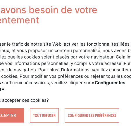
Sign in
avons besoin de votre
entement
ser le trafic de notre site Web, activer les fonctionnalités liées
iaux, et vous proposer un contenu personnalisé, nous avons 
iez que les cookies soient placés par votre navigateur. Cela im
de vos informations personnelles, y compris votre adresse IP e
t de navigation. Pour plus d'informations, veuillez consulter 
SIGN IN
 cookies. Pour modifier vos préférences ou rejeter tous les co
 sauf ceux nécessaires, veuillez cliquer sur
«Configurer les
s»
.
CREATE AN ACCOUNT
FORGOTTEN YOUR PASSWORD?
 accepter ces cookies?
CCEPTER
TOUT REFUSER
CONFIGURER LES PRÉFÉRENCES