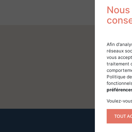
Nous 
cons
Afin d'analy
réseaux soc
vous accept
traitement 
comportemen
Politique de
fonctionnels
préférence
Voulez-vous
TOUT A