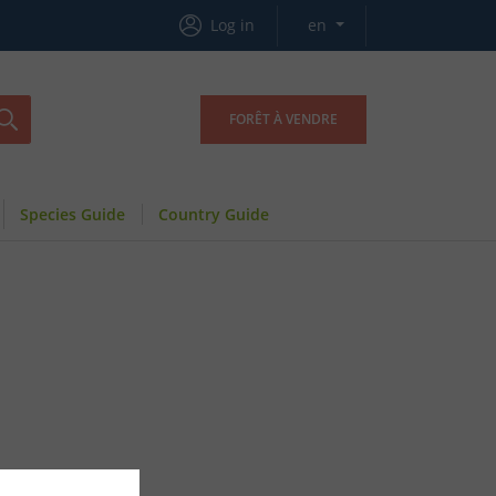
Log in
en
FORÊT À VENDRE
Species Guide
Country Guide