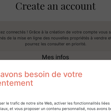
Create an account
ez connectés ! Grâce à la création de votre compte vous 
més de la mise en ligne des nouvelles propriétés à vendre e
pourrez les consulter en priorité.
Mes infos
avons besoin de votre
u can use the same account on both the Forêt Investissem
entement
and the Forest Time websites.
ser le trafic de notre site Web, activer les fonctionnalités liées
iaux, et vous proposer un contenu personnalisé, nous avons 