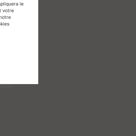
pliquera le
t votre
notre
okies