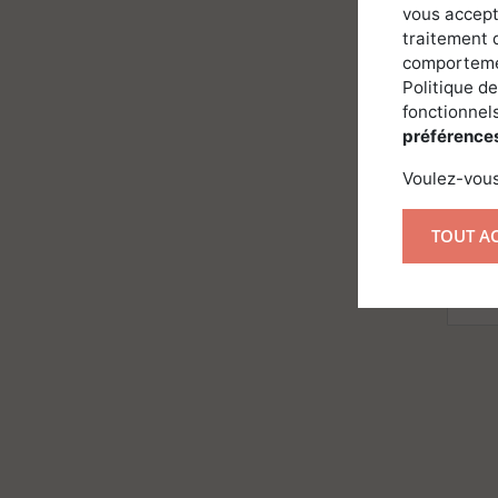
vous accept
traitement 
comportemen
Politique de
fonctionnels
préférence
Voulez-vous
J
TOUT A
"
Fo
J