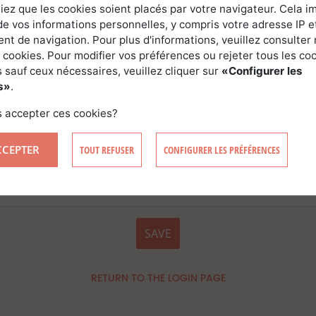
iez que les cookies soient placés par votre navigateur. Cela im
de vos informations personnelles, y compris votre adresse IP e
t de navigation. Pour plus d'informations, veuillez consulter 
 cookies. Pour modifier vos préférences ou rejeter tous les co
 sauf ceux nécessaires, veuillez cliquer sur
«Configurer les
s»
.
 accepter ces cookies?
e souhaite recevoir gratuitement les derniers articles du
CCEPTER
TOUT REFUSER
CONFIGURER LES PRÉFÉRENCES
rest Time
"
e souhaite être alerté des nouvelles forêts mises en vente
SAVE
RETURN TO THE LOGIN PAGE