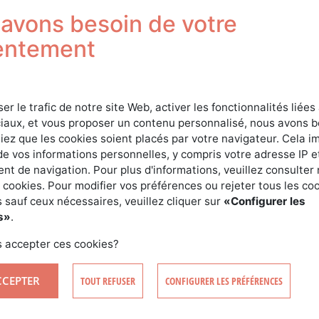
Sign in
avons besoin de votre
entement
ser le trafic de notre site Web, activer les fonctionnalités liées
iaux, et vous proposer un contenu personnalisé, nous avons 
iez que les cookies soient placés par votre navigateur. Cela im
de vos informations personnelles, y compris votre adresse IP e
t de navigation. Pour plus d'informations, veuillez consulter 
SIGN IN
 cookies. Pour modifier vos préférences ou rejeter tous les co
 sauf ceux nécessaires, veuillez cliquer sur
«Configurer les
s»
.
CREATE AN ACCOUNT
FORGOTTEN YOUR PASSWORD?
 accepter ces cookies?
CCEPTER
TOUT REFUSER
CONFIGURER LES PRÉFÉRENCES