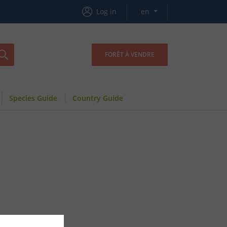
Log in
en
FORÊT À VENDRE
Species Guide
Country Guide