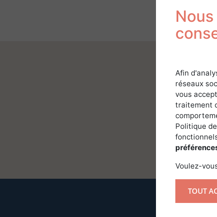
Nous 
cons
Afin d'analy
réseaux soc
vous accept
traitement 
comportemen
Politique de
fonctionnels
préférence
Voulez-vous
TOUT A