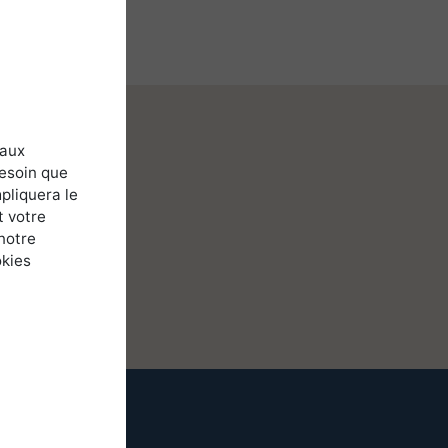
 aux
besoin que
pliquera le
t votre
notre
okies