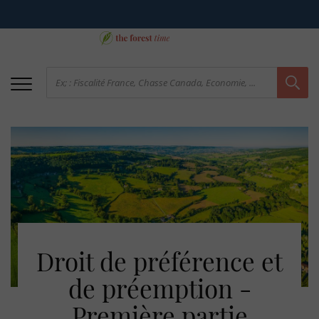
Droit de préférence et
de préemption -
Première partie