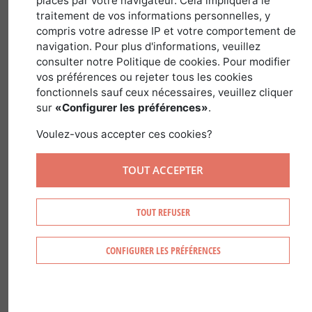
20 décembre 2021
écrit par
Paul-Émile
placés par votre navigateur. Cela impliquera le
Thounens
traitement de vos informations personnelles, y
compris votre adresse IP et votre comportement de
navigation. Pour plus d'informations, veuillez
consulter notre Politique de cookies. Pour modifier
Notre métier de conseil en
vos préférences ou rejeter tous les cookies
fonctionnels sauf ceux nécessaires, veuillez cliquer
investissement forestier, nous amène à
sur
«Configurer les préférences»
.
travailler avec des propriétaires de
Voulez-vous accepter ces cookies?
forêts qui détiennent leur bien en direct
ou par l’intermédiaire d’un
Groupement
TOUT ACCEPTER
Forestier
. Les Groupements Forestiers
sont créés principalement pour deux
TOUT REFUSER
raisons :
D’ordre familial pour regrouper des
CONFIGURER LES PRÉFÉRENCES
parcelles.
Entre voisin pour rassembler une
unité de gestion.