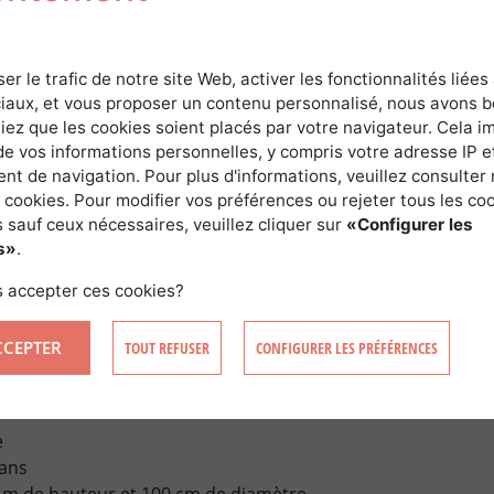
DU TULIPIER DE VIRGINIE
ser le trafic de notre site Web, activer les fonctionnalités liées
iaux, et vous proposer un contenu personnalisé, nous avons 
 profond et étalé
iez que les cookies soient placés par votre navigateur. Cela im
au vent pendant sa croissance mais elle diminue en vieilliss
de vos informations personnelles, y compris votre adresse IP e
t de navigation. Pour plus d'informations, veuillez consulter 
 cookies. Pour modifier vos préférences ou rejeter tous les co
 TULIPIER DE VIRGINIE
 sauf ceux nécessaires, veuillez cliquer sur
«Configurer les
s»
.
lement pur. Généralement avec d’autres feuillus ou avec 
 accepter ces cookies?
CCEPTER
TOUT REFUSER
CONFIGURER LES PRÉFÉRENCES
 ET PRODUCTION DU TULIPIER DE VIRGIN
e
 ans