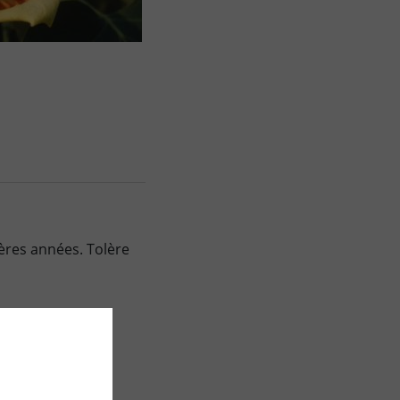
ières années. Tolère
autour des zones