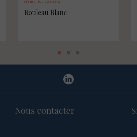
31 oct. 2019
FEUILLUS
/
CHÊNE
Changement climatique :
quels feuillus?
Nous contacter
S