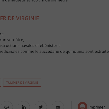
5 m de hauteur et 100 cm de diamètre.
ER DE VIRGINIE
re,
run verdâtre,
nstructions navales et ébénisterie
édicinales comme le succédané de quinquina sont extraite
TULIPIER DE VIRGINIE
Imprimer