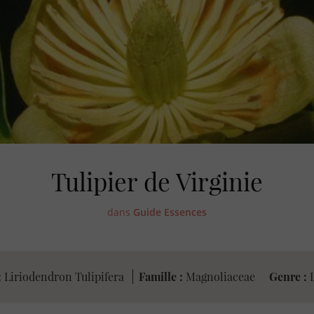
Tulipier de Virginie
dans
Guide Essences
:
Liriodendron Tulipifera
Famille :
Magnoliaceae
Genre :
L