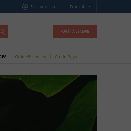
Se connecter
Français
FORÊT À VENDRE
CES
Guide Essences
Guide Pays