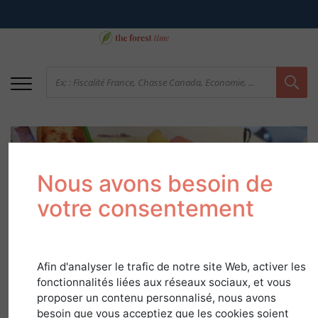
Nous avons besoin de
votre consentement
Le dos de sanglier en
Afin d'analyser le trafic de notre site Web, activer les
deux cuissons, saveur
fonctionnalités liées aux réseaux sociaux, et vous
proposer un contenu personnalisé, nous avons
du coing et jus
besoin que vous acceptiez que les cookies soient