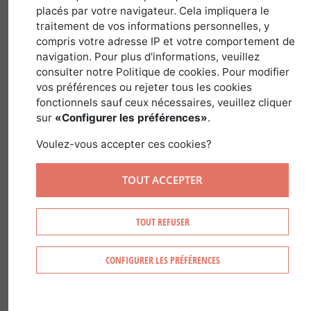
placés par votre navigateur. Cela impliquera le
concentré à la fève de
traitement de vos informations personnelles, y
Tonka
compris votre adresse IP et votre comportement de
navigation. Pour plus d'informations, veuillez
consulter notre Politique de cookies. Pour modifier
29 septembre 2019
vos préférences ou rejeter tous les cookies
fonctionnels sauf ceux nécessaires, veuillez cliquer
sur
«Configurer les préférences»
.
Voulez-vous accepter ces cookies?
TOUT ACCEPTER
Mathieu Barbet,
Toque d'Auvergne
TOUT REFUSER
exerçant son
talent au Château
CONFIGURER LES PRÉFÉRENCES
de Codignat, nous
propose une
recette de saison :