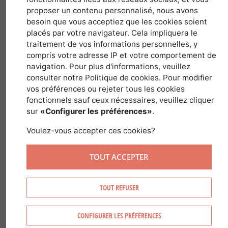
proposer un contenu personnalisé, nous avons
31 août 2019
besoin que vous acceptiez que les cookies soient
placés par votre navigateur. Cela impliquera le
traitement de vos informations personnelles, y
compris votre adresse IP et votre comportement de
navigation. Pour plus d'informations, veuillez
C
rédit photo de la recette
consulter notre Politique de cookies. Pour modifier
de Une : Luc Olivier
vos préférences ou rejeter tous les cookies
fonctionnels sauf ceux nécessaires, veuillez cliquer
Pour bien
sur
«Configurer les préférences»
.
démarrer la
Voulez-vous accepter ces cookies?
rentrée, The
Forest Time a
TOUT ACCEPTER
invité Cyrille Zen,
chef réputé de
TOUT REFUSER
notre beau
territoire.
CONFIGURER LES PRÉFÉRENCES
Toque d'Auvergne avec un parcours