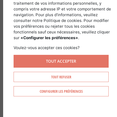
30 décembre 2019
traitement de vos informations personnelles, y
compris votre adresse IP et votre comportement de
navigation. Pour plus d'informations, veuillez
consulter notre Politique de cookies. Pour modifier
vos préférences ou rejeter tous les cookies
fonctionnels sauf ceux nécessaires, veuillez cliquer
sur
«Configurer les préférences»
.
Voulez-vous accepter ces cookies?
TOUT ACCEPTER
TOUT REFUSER
CONFIGURER LES PRÉFÉRENCES
Un chef ne s'alimente pas que de solide
mais se nourrit aussi de ce qui l'entoure
et nous sommes gâtés dans la région de
Clermont-Ferrand entre forêts, lacs et