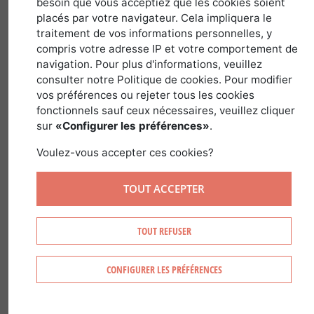
besoin que vous acceptiez que les cookies soient
au cœur des
placés par votre navigateur. Cela impliquera le
traitement de vos informations personnelles, y
problématiques
compris votre adresse IP et votre comportement de
navigation. Pour plus d'informations, veuillez
forestières
consulter notre Politique de cookies. Pour modifier
vos préférences ou rejeter tous les cookies
29 juin 2024
fonctionnels sauf ceux nécessaires, veuillez cliquer
sur
«Configurer les préférences»
.
Voulez-vous accepter ces cookies?
Le massif des Landes de Gascogne
,
TOUT ACCEPTER
forêt de pins plantée par Napoléon III
pour drainer et assainir la terre
landaise, a connu bien des phases de
TOUT REFUSER
développement mais également des
incendies au cours des décennies. On
CONFIGURER LES PRÉFÉRENCES
connait la triste date de l’incendie d’août
1949 qui a ravagé la moitié de la surface