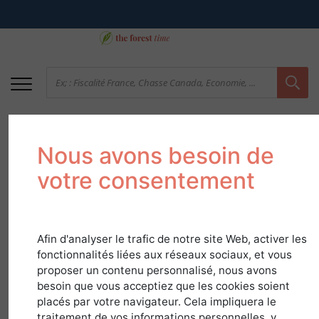
Nous avons besoin de
votre consentement
Afin d'analyser le trafic de notre site Web, activer les
40 Landes - Le
fonctionnalités liées aux réseaux sociaux, et vous
proposer un contenu personnalisé, nous avons
département le plus
besoin que vous acceptiez que les cookies soient
placés par votre navigateur. Cela impliquera le
boisé de France
traitement de vos informations personnelles, y