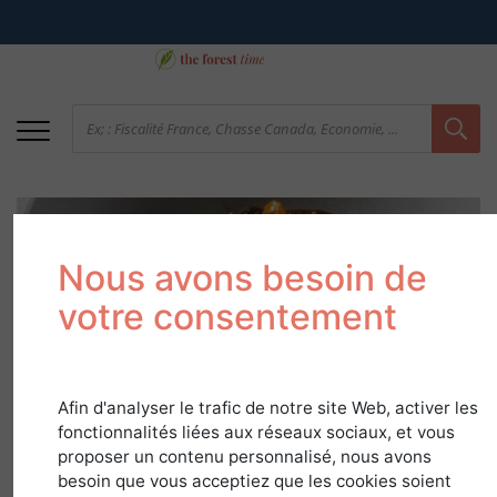
Nous avons besoin de
votre consentement
Ragoût de lentilles
Afin d'analyser le trafic de notre site Web, activer les
fonctionnalités liées aux réseaux sociaux, et vous
vertes aux truffes et
proposer un contenu personnalisé, nous avons
œuf de poulette poché
besoin que vous acceptiez que les cookies soient