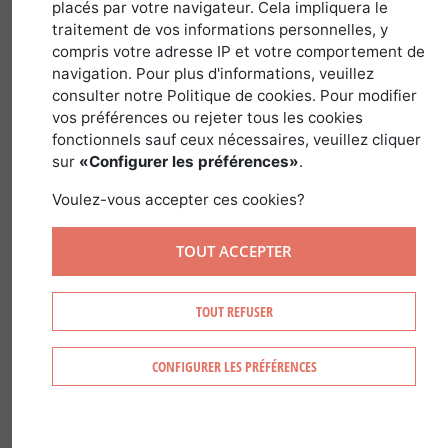
placés par votre navigateur. Cela impliquera le
traitement de vos informations personnelles, y
31 janvier 2019
compris votre adresse IP et votre comportement de
navigation. Pour plus d'informations, veuillez
consulter notre Politique de cookies. Pour modifier
vos préférences ou rejeter tous les cookies
Jacques Marcon nous fait l'honneur, en
fonctionnels sauf ceux nécessaires, veuillez cliquer
ce mois de février de proposer dans The
sur
«Configurer les préférences»
.
Forest Time, une recette à la carte au
Voulez-vous accepter ces cookies?
Restaurant Régis & Jacques Marcon, 3
étoiles au guide Michelin.
TOUT ACCEPTER
Le champignon
TOUT REFUSER
est à l'honneur à
Saint Bonnet-le-
CONFIGURER LES PRÉFÉRENCES
Froid, et The
Forest Time a
décidé de vous le