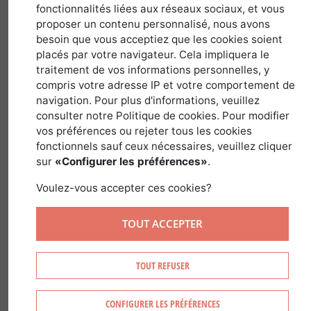
fonctionnalités liées aux réseaux sociaux, et vous
proposer un contenu personnalisé, nous avons
31 janvier 2019
besoin que vous acceptiez que les cookies soient
placés par votre navigateur. Cela impliquera le
traitement de vos informations personnelles, y
compris votre adresse IP et votre comportement de
Crédit photos : Luc Olivier pour le portrait &
navigation. Pour plus d'informations, veuillez
Laurence Barruel pour les champignons
consulter notre Politique de cookies. Pour modifier
vos préférences ou rejeter tous les cookies
ème
Il assure la relève de la 3
génération
fonctionnels sauf ceux nécessaires, veuillez cliquer
de cuisiniers dans la famille Marcon
sur
«Configurer les préférences»
.
avec passion et conviction, son
Voulez-vous accepter ces cookies?
territoire et ses richesses chevillés au
corps. Le chef Jacques Marcon a eu la
TOUT ACCEPTER
gentillesse de nous accorder un peu de
son temps. Il évoque avec nous, les
TOUT REFUSER
forêts qui l’entourent à Saint-Bonnet-
le-Froid et bien sûr les champignons
CONFIGURER LES PRÉFÉRENCES