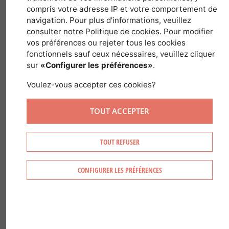
compris votre adresse IP et votre comportement de
navigation. Pour plus d'informations, veuillez
Nome latino :
Olea Europaea
Família :
consulter notre Politique de cookies. Pour modifier
Oleaceae
Género :
Olea
vos préférences ou rejeter tous les cookies
fonctionnels sauf ceux nécessaires, veuillez cliquer
sur
«Configurer les préférences»
.
Voulez-vous accepter ces cookies?
RECONHECER UMA OLIVEIRA
TOUT ACCEPTER
Ramos mais ou menos duros, rugosos e
TOUT REFUSER
praticamente quadrangulares
Folhas opostas persistentes, coriÃ¡ceas,
CONFIGURER LES PRÉFÉRENCES
com pecÃ­olo curto, oblongas ou elÃ­pticas,
com 3 a 4Â cm de comprimento. Inteiras,
cuspidadas, lisas e verde-seco na pÃ¡gina
superior e brancas e sedosas na pÃ¡gina
inferior, com bordos encurvados.