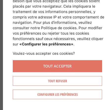
besoin que vous acceptiez que les cookies soient
placés par votre navigateur. Cela impliquera le
traitement de vos informations personnelles, y
Nome latino :
Prunus Avium
Família :
compris votre adresse IP et votre comportement de
Rosaceae
Género :
Prunus
navigation. Pour plus d'informations, veuillez
consulter notre Politique de cookies. Pour modifier
vos préférences ou rejeter tous les cookies
fonctionnels sauf ceux nécessaires, veuillez cliquer
sur
«Configurer les préférences»
.
RECONHECER A CEREJEIRA
Voulez-vous accepter ces cookies?
A cerejeira Ã© reconhecÃ­vel
TOUT ACCEPTER
Pela casca castanha-avermelhada
Pela copa piramidal
TOUT REFUSER
Pelos frutos: Cerasus avium
Pelas flores brancas
CONFIGURER LES PRÉFÉRENCES