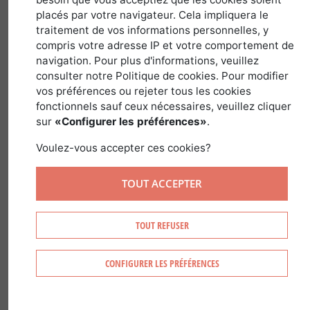
placés par votre navigateur. Cela impliquera le
traitement de vos informations personnelles, y
Nom latin :
Prunus Avium
Famille :
Rosaceae
compris votre adresse IP et votre comportement de
Genre :
Prunus
navigation. Pour plus d'informations, veuillez
consulter notre Politique de cookies. Pour modifier
vos préférences ou rejeter tous les cookies
fonctionnels sauf ceux nécessaires, veuillez cliquer
sur
«Configurer les préférences»
.
RECONNAITRE LE MERISIER
Voulez-vous accepter ces cookies?
On reconnaît le Merisier à :
TOUT ACCEPTER
Ses écorces brun-rouge
TOUT REFUSER
Ses cimes pyramidales
Ses fruits : merises
Ses fleurs blanches
CONFIGURER LES PRÉFÉRENCES