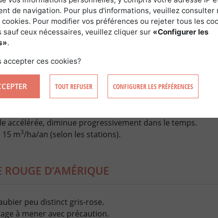
t de navigation. Pour plus d'informations, veuillez consulter 
 cookies. Pour modifier vos préférences ou rejeter tous les co
assive et reproduction précoce favorisent la régénération na
 sauf ceux nécessaires, veuillez cliquer sur
«Configurer les
s»
.
0 tiges/hectare
 accepter ces cookies?
CCEPTER
TOUT REFUSER
CONFIGURER LES PRÉFÉRENCES
T ET PRODUCTION DU CHÊNE ROUGE D’A
le accélérée, diminue progressivement dans le temps.
3
à 15 m
/ha/an (selon les stations).
E ROUGE D’AMÉRIQUE
ubier peu distinct gris-rose.
chage à mener avec précaution.