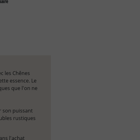
iaire
ec les Chênes
ette essence. Le
ques que l'on ne
r son puissant
eubles rustiques
ans l'achat