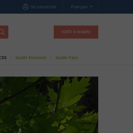
Se connecter
Français
FORÊT À VENDRE
CES
Guide Essences
Guide Pays