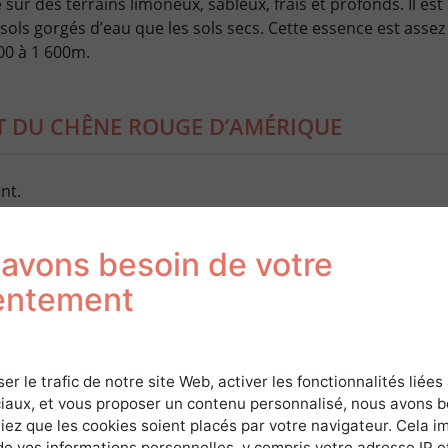
ur des terrains limoneux, sableux, frais et profonds. Il est 
sols gorgés d’eau que les sols secs. Cette essence est assez
200 à 1 600m.
 DU CHÊNE ROUGE D’AMÉRIQUE
nt.
ent bien au vent.
avons besoin de votre
U CHÊNE ROUGE D’AMÉRIQUE
entement
Écartement
Avantages et inconvénients
ser le trafic de notre site Web, activer les fonctionnalités liées
iaux, et vous proposer un contenu personnalisé, nous avons 
3 x 4 m
Fructification et reproduction précoces et 
iez que les cookies soient placés par votre navigateur. Cela im
supporte pas la concurrence herbacée.
de vos informations personnelles, y compris votre adresse IP e