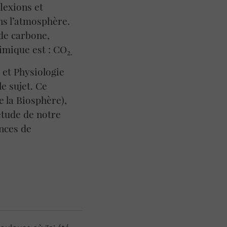
lexions et
ns l’atmosphère.
 de carbone,
imique est : CO
2.
 et Physiologie
e sujet. Ce
 la Biosphère),
’étude de notre
nces de