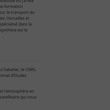
oulouse où j’ai été
une formation
sur le transport du
er, Versailles et
pécialisé dans la
synthèse est le
l Sabatier, le CNRS,
tional d’Etudes
et l’atmosphère en
 satellitaire qui nous