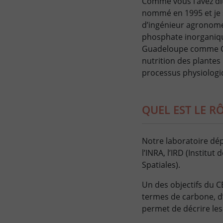
Comme vous l’avez dit 
nommé en 1995 et je s
d’ingénieur agronome 
phosphate inorganique 
Guadeloupe comme Char
nutrition des plantes
processus physiologi
QUEL EST LE R
Notre laboratoire dép
l’INRA, l’IRD (Instit
Spatiales).
Un des objectifs du C
termes de carbone, d’ea
permet de décrire les