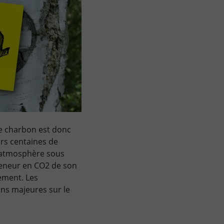
Le charbon est donc
urs centaines de
l’atmosphère sous
teneur en CO2 de son
gement. Les
ns majeures sur le