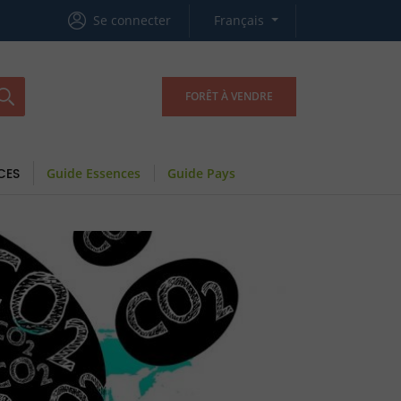
Se connecter
Français
FORÊT À VENDRE
CES
Guide Essences
Guide Pays