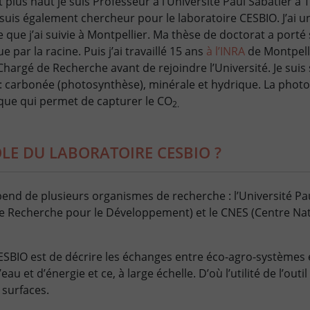
plus haut je suis Professeur à l’Université Paul Sabatier à T
uis également chercheur pour le laboratoire CESBIO. J’ai 
que j’ai suivie à Montpellier. Ma thèse de doctorat a porté 
par la racine. Puis j’ai travaillé 15 ans
à l’INRA
de Montpelli
gé de Recherche avant de rejoindre l’Université. Je suis s
 : carbonée (photosynthèse), minérale et hydrique. La photo
que qui permet de capturer le CO
2.
ÔLE DU LABORATOIRE CESBIO ?
end de plusieurs organismes de recherche : l’Université Pau
ut de Recherche pour le Développement) et le CNES (Centre Na
ESBIO est de décrire les échanges entre éco-agro-systèmes 
u et d’énergie et ce, à large échelle. D’où l’utilité de l’outil
 surfaces.