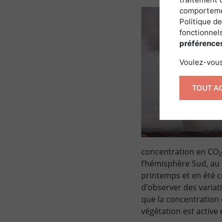
comportemen
Politique de
fonctionnels
préférence
Voulez-vous
TOUT A
concentration en CO
2
l’hémisphère Sud, au 
printemps et en été co
d’observer des variati
que la concentration
végétation est active 