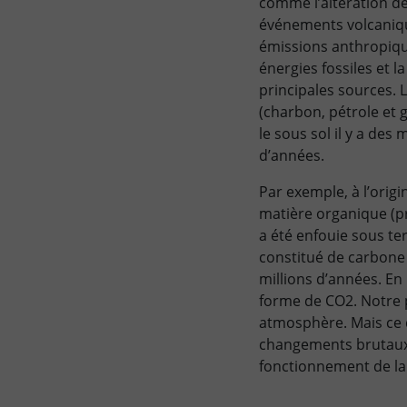
comme l’altération de
événements volcaniqu
émissions anthropique
énergies fossiles et l
principales sources. L
(charbon, pétrole et 
le sous sol il y a des 
d’années.
Par exemple, à l’origi
matière organique (p
a été enfouie sous te
constitué de carbone 
millions d’années. En
forme de CO2. Notre p
atmosphère. Mais ce q
changements brutaux 
fonctionnement de la