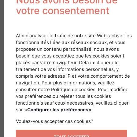
les arbres ?
votre consentement
28 juin 2019
Afin d'analyser le trafic de notre site Web, activer les
fonctionnalités liées aux réseaux sociaux, et vous
proposer un contenu personnalisé, nous avons
Photo de Une : Vaisseaux de l'arbre qui se remplissent
besoin que vous acceptiez que les cookies soient
d'air par un phénomène de Cavitation
placés par votre navigateur. Cela impliquera le
En ce début d’été, qui rime bien souvent
traitement de vos informations personnelles, y
compris votre adresse IP et votre comportement de
avec vacances, plages, soleil et farniente,
navigation. Pour plus d'informations, veuillez
The Forest Time a souhaité se pencher
consulter notre Politique de cookies. Pour modifier
sur un sujet qui nous concerne tous,
vos préférences ou rejeter tous les cookies
quelle que soit la saison : le
fonctionnels sauf ceux nécessaires, veuillez cliquer
sur
«Configurer les préférences»
.
réchauffement climatique en France.
Voulez-vous accepter ces cookies?
C’est dans les locaux de l’INRA (Institut
National de la Recherche Agronomique)