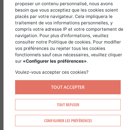
proposer un contenu personnalisé, nous avons
besoin que vous acceptiez que les cookies soient
28 juin 2019
placés par votre navigateur. Cela impliquera le
traitement de vos informations personnelles, y
compris votre adresse IP et votre comportement de
navigation. Pour plus d'informations, veuillez
consulter notre Politique de cookies. Pour modifier
vos préférences ou rejeter tous les cookies
On en parle beaucoup et pour cause, le
fonctionnels sauf ceux nécessaires, veuillez cliquer
réchauffement climatique annoncé par
sur
«Configurer les préférences»
.
le GIEC (Groupe d’experts
Voulez-vous accepter ces cookies?
Intergouvernemental sur l’Evolution du
Climat) dans l’option du scénario le plus
TOUT ACCEPTER
catastrophique pour 2100 est de taille :
plus 4° ! Cela signifie : élévation du
TOUT REFUSER
niveau des océans, plus de
précipitations et de sécheresses, des
CONFIGURER LES PRÉFÉRENCES
épisodes caniculaires, l’aggravation des