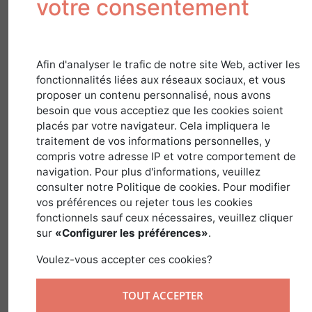
votre consentement
climatique?
28 juin 2019
Afin d'analyser le trafic de notre site Web, activer les
fonctionnalités liées aux réseaux sociaux, et vous
proposer un contenu personnalisé, nous avons
besoin que vous acceptiez que les cookies soient
Photo : Sapinière dépérissante dans les Monts du Forez
placés par votre navigateur. Cela impliquera le
(Auvergne)
traitement de vos informations personnelles, y
Par notre correspondant : Sylvestre Laforêt
compris votre adresse IP et votre comportement de
navigation. Pour plus d'informations, veuillez
Le Massif Central au même titre que
consulter notre Politique de cookies. Pour modifier
vos préférences ou rejeter tous les cookies
l’ensemble du territoire national,
fonctionnels sauf ceux nécessaires, veuillez cliquer
n’échappe pas au changement
sur
«Configurer les préférences»
.
climatique. Des travaux en cours
Voulez-vous accepter ces cookies?
conduits sous la direction d’un
climatologue, depuis 2015, dans le cadre
TOUT ACCEPTER
du projet « AP3C » sur 11 départements