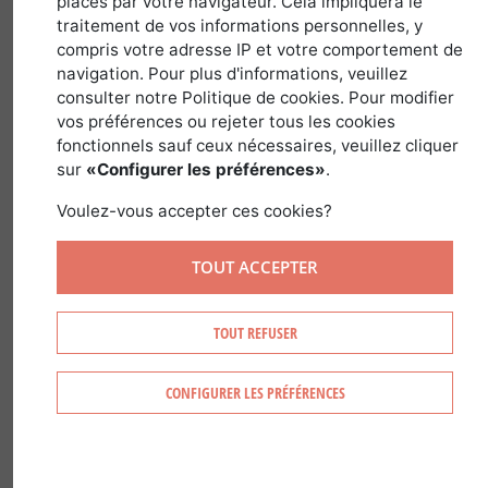
2 novembre 2017
placés par votre navigateur. Cela impliquera le
traitement de vos informations personnelles, y
compris votre adresse IP et votre comportement de
navigation. Pour plus d'informations, veuillez
consulter notre Politique de cookies. Pour modifier
L’économie de la forêt en France
vos préférences ou rejeter tous les cookies
englobe de multiples activités : de la
fonctionnels sauf ceux nécessaires, veuillez cliquer
sylviculture à l’exploitation forestière en
sur
«Configurer les préférences»
.
passant par le travail mécanique du bois
Voulez-vous accepter ces cookies?
qui opère la première transformation,
jusqu’à la fabrication de produits de
TOUT ACCEPTER
base.
Les emplois directs et indirects qui en
TOUT REFUSER
découlent se chiffrent à près de 425 000.
Un poids non négligeable dans
CONFIGURER LES PRÉFÉRENCES
l’économie française même si la forêt
reste encore à l’heure actuelle « sous-
exploitée ».