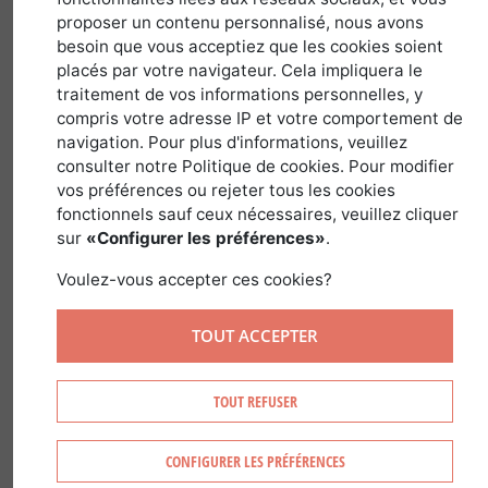
31 octobre 2019
proposer un contenu personnalisé, nous avons
besoin que vous acceptiez que les cookies soient
placés par votre navigateur. Cela impliquera le
traitement de vos informations personnelles, y
Voies communales, chemins ruraux et
compris votre adresse IP et votre comportement de
chemins d'exploitation : autant de
navigation. Pour plus d'informations, veuillez
distinction à faire pour bien
consulter notre Politique de cookies. Pour modifier
comprendre l'intérêt et les règles de la
vos préférences ou rejeter tous les cookies
fonctionnels sauf ceux nécessaires, veuillez cliquer
desserte d'une propriété forestière.
sur
«Configurer les préférences»
.
Il est essentiel d'envisager une
propriété
Voulez-vous accepter ces cookies?
forestière
dans son ensemble et la
question de la desserte est primordiale
TOUT ACCEPTER
notamment lorsque l'on souhaite
l'exploiter. L'accès à sa propriété : une
TOUT REFUSER
question qui semble évidente mais qu'il
ne faut pas oublier de poser lors d'un
CONFIGURER LES PRÉFÉRENCES
achat de forêt!