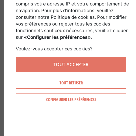
7 novembre 2017
compris votre adresse IP et votre comportement de
navigation. Pour plus d'informations, veuillez
consulter notre Politique de cookies. Pour modifier
vos préférences ou rejeter tous les cookies
En France, les coopératives forestières,
fonctionnels sauf ceux nécessaires, veuillez cliquer
tout comme les experts forestiers, sont
sur
«Configurer les préférences»
.
également des structures qui peuvent
Voulez-vous accepter ces cookies?
prendre en main la gestion de la forêt.
Elles offrent de véritables services et
TOUT ACCEPTER
conseils de sylviculture.
TOUT REFUSER
Les coopératives forestières ont pour
objectif de regrouper et d’agir pour le
CONFIGURER LES PRÉFÉRENCES
compte de propriétaires forestiers
sylviculteurs adhérents, afin de faciliter
la gestion et la mobilisation de leurs
bois.