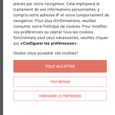
13 novembre 2017
placés par votre navigateur. Cela impliquera le
traitement de vos informations personnelles, y
compris votre adresse IP et votre comportement de
navigation. Pour plus d'informations, veuillez
Les Parcs Nationaux de France sont
consulter notre Politique de cookies. Pour modifier
reconnus au niveau national et
vos préférences ou rejeter tous les cookies
fonctionnels sauf ceux nécessaires, veuillez cliquer
international comme des territoires
sur
«Configurer les préférences»
.
d’exception. Le territoire en compte 10.
Voulez-vous accepter ces cookies?
Espaces naturels classés, les Parcs
Naturels Nationaux possèdent des
TOUT ACCEPTER
richesses naturelles (forêts, étangs,
bois, prairies, montagne), culturelles et
TOUT REFUSER
paysagères exceptionnelles.
CONFIGURER LES PRÉFÉRENCES
Aussi, ils accueillent au total 8,5 millions
de visiteurs par an qui se répartissent
sur les 60 728 km² que représentent les