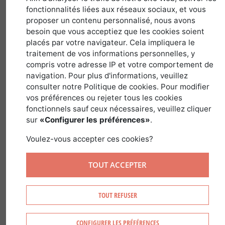
1 juin 2018
fonctionnalités liées aux réseaux sociaux, et vous
proposer un contenu personnalisé, nous avons
besoin que vous acceptiez que les cookies soient
placés par votre navigateur. Cela impliquera le
Quelle place pour l’investissement
traitement de vos informations personnelles, y
foncier forestier dans l’épargne ?
compris votre adresse IP et votre comportement de
navigation. Pour plus d'informations, veuillez
Arnaud Filhol, Directeur Général de
consulter notre Politique de cookies. Pour modifier
France Valley
, Société de Gestion de
vos préférences ou rejeter tous les cookies
fonctionnels sauf ceux nécessaires, veuillez cliquer
référence sur les
Groupements
sur
«Configurer les préférences»
.
Forestiers
, explique pourquoi le foncier,
forestier en particulier, a toute sa place
Voulez-vous accepter ces cookies?
dans l’épargne des français.
TOUT ACCEPTER
TOUT REFUSER
UNE IDÉE ORIGINALE DE
PLACEMENT
CONFIGURER LES PRÉFÉRENCES