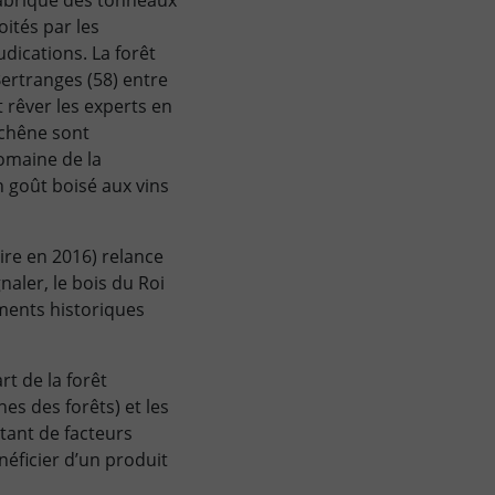
fabrique des tonneaux
oités par les
udications. La forêt
Bertranges (58) entre
t rêver les experts en
 chêne sont
omaine de la
n goût boisé aux vins
ire en 2016) relance
gnaler, le bois du Roi
uments historiques
rt de la forêt
hes des forêts) et les
tant de facteurs
néficier d’un produit