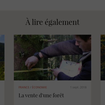
À lire également
1 juil. 2018
FRANCE
/
CORSE
La Corse : une région
forestière à part entière