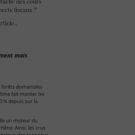
tuelle des cours
ects fiscaux ?
ticle..
ement mais
s forêts domaniales
hine fait monter les
0 % depuis sur la
lle un moteur du
hêne. Ainsi, les crus