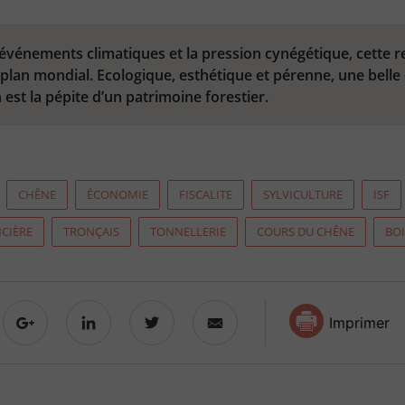
événements climatiques et la pression cynégétique, cette r
 plan mondial. Ecologique, esthétique et pérenne, une belle
est la pépite d’un patrimoine forestier.
CHÊNE
ÉCONOMIE
FISCALITE
SYLVICULTURE
ISF
CIÈRE
TRONÇAIS
TONNELLERIE
COURS DU CHÊNE
BOI
Imprimer