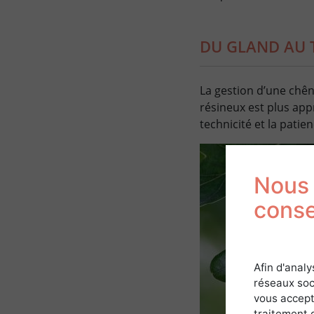
DU GLAND AU
La gestion d’une chên
résineux est plus app
technicité et la patie
Nous 
cons
Afin d'analy
réseaux soc
vous accept
traitement 