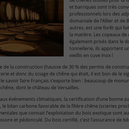
de chênes utilisés pour la 
et barriques sont très conv
professionnels lors des adj
domaniale de l’Allier et de 
autres, est une forêt qui fai
la matière. Les copeaux de
également prisés dans le d
tonnellerie, ils apportent u
vieillis en cuve inox !
ise de la construction (hausse de 30 % des permis de constru
terie et donc du sciage de chêne qui était, il est bon de le si
que le savoir faire Français s’exporte bien : beaucoup de mon
 chêne, dont le château de Versailles.
ce aux événements climatiques, la certification d’une bonne pa
, le bilan carbone favorable de la filière chêne (scieries proc
mentales que connait l’exploitation du bois exotique sont au
uvre et pédonculé. Du bois certifié, c’est l’assurance de bé