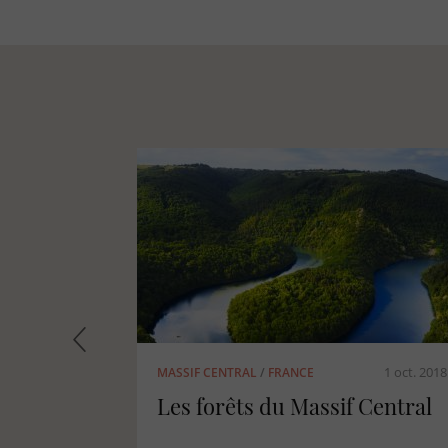
1 sept. 2018
1 juil. 2018
FRANCE
/
ÉCONOMIE
Les Belges, premiers
acheteurs étrangers de forêts