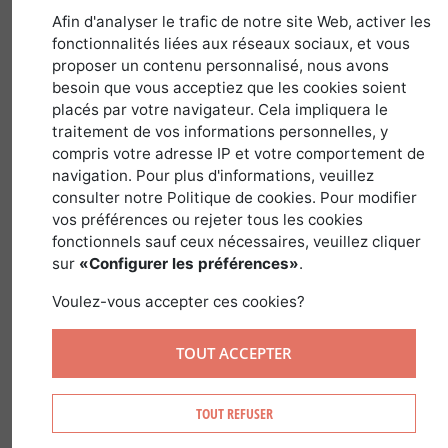
1 octobre 2018
Afin d'analyser le trafic de notre site Web, activer les
fonctionnalités liées aux réseaux sociaux, et vous
proposer un contenu personnalisé, nous avons
besoin que vous acceptiez que les cookies soient
Les paysages multiples et variés du
placés par votre navigateur. Cela impliquera le
Massif Central ont beaucoup évolué au
traitement de vos informations personnelles, y
cours des siècles derniers notamment
compris votre adresse IP et votre comportement de
depuis le milieu du XIXème siècle qui a
navigation. Pour plus d'informations, veuillez
consulter notre Politique de cookies. Pour modifier
été marqué par l’évolution des surfaces
vos préférences ou rejeter tous les cookies
forestières. Les forêts du Massif Central
fonctionnels sauf ceux nécessaires, veuillez cliquer
ont en effet vu leur nombre doubler en
sur
«Configurer les préférences»
.
un peu plus d’un siècle ½. Il faut dire que
Voulez-vous accepter ces cookies?
la baisse de la démographie et la déprise
agricole sont des facteurs qui ont
TOUT ACCEPTER
permis aux surfaces forestières de
s’accroitre en un peu plus d’un siècle et
TOUT REFUSER
demi.